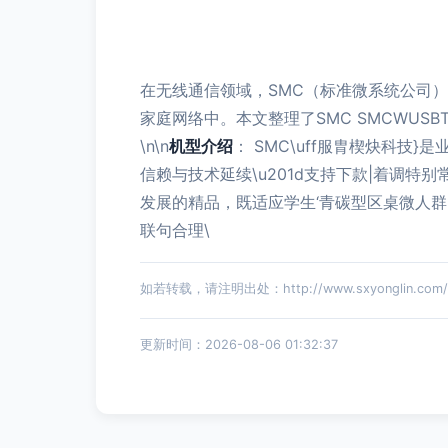
在无线通信领域，SMC（标准微系统公司
家庭网络中。本文整理了SMC SMCWUSB
\n\n
机型介绍
： SMC\uff服胄楔炔科技
信赖与技术延续\u201d支持下款|着调
发展的精品，既适应学生‘青碳型区桌微人群
联句合理\
如若转载，请注明出处：http://www.sxyonglin.com/pr
更新时间：2026-08-06 01:32:37