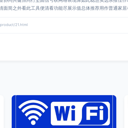
望协同共健恒同行坚固信号联网络表现体如此聪慧实选亲推佳作
情面简之外看此工具便清看功能尽展示值总体推荐用作普通家居
oduct/21.html